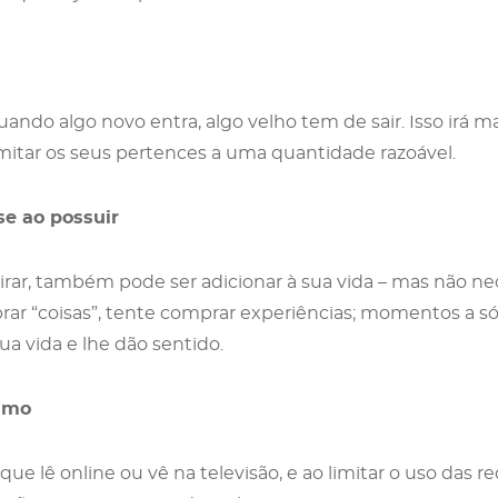
uando algo novo entra, algo velho tem de sair. Isso irá m
mitar os seus pertences a uma quantidade razoável.
se ao possuir
irar, também pode ser adicionar à sua vida – mas não n
ar “coisas”, tente comprar experiências; momentos a s
a vida e lhe dão sentido.
ismo
que lê online ou vê na televisão, e ao limitar o uso das r