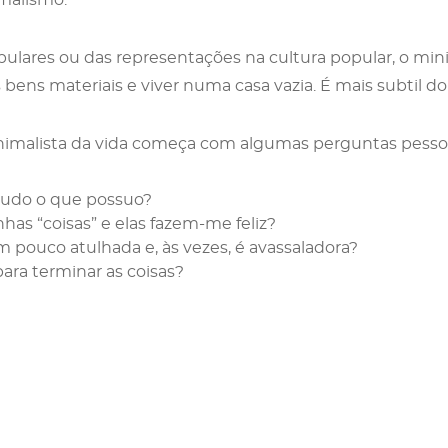
pulares ou das representações na cultura popular, o mi
 bens materiais e viver numa casa vazia. É mais subtil do
malista da vida começa com algumas perguntas pessoa
tudo o que possuo?
has “coisas” e elas fazem-me feliz?
 pouco atulhada e, às vezes, é avassaladora?
ara terminar as coisas?